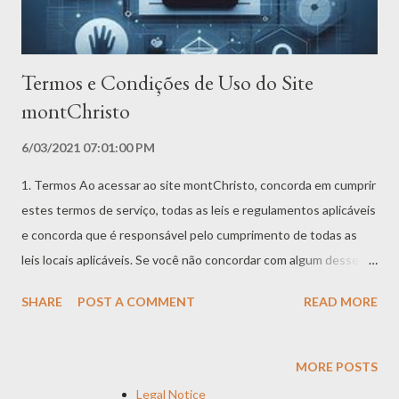
de Serviços se dedica a garantir que o Aplicativo s...
Termos e Condições de Uso do Site
montChristo
6/03/2021 07:01:00 PM
1. Termos Ao acessar ao site montChristo, concorda em cumprir
estes termos de serviço, todas as leis e regulamentos aplicáveis
​​e concorda que é responsável pelo cumprimento de todas as
leis locais aplicáveis. Se você não concordar com algum desses
termos, está proibido de usar ou acessar este site. Os materiais
SHARE
POST A COMMENT
READ MORE
contidos neste site são protegidos pelas leis de direitos
autorais e marcas comerciais aplicáveis. 2. Uso de Licença É
concedida permissão para baixar temporariamente uma cópia
MORE POSTS
dos materiais (informações ou software) no site montChristo ,
Legal Notice