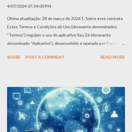
4/07/2024 07:54:00 PM
Última atualização: 28 de março de 2026 1. Sobre este contrato
Estes Termos e Condições de Uso (doravante denominados
“Termos”) regulam o uso do aplicativo Seu Zé (doravante
denominado “Aplicativo”), desenvolvido e operado por Franse
DeCastro (doravante denominado “Prestador de Serviços”,
SHARE
POST A COMMENT
READ MORE
“nós”, “nosso” ou “Aplicativo”). AO BAIXAR, ACESSAR OU
UTILIZAR O APLICATIVO, VOCÊ DECLARA
EXPRESSAMENTE QUE: - Leu, compreendeu e concorda
integralmente com estes Termos - Tem plena capacidade civil
para contratar (ou está devidamente autorizado por seu
responsável legal) - Celebrará um contrato vinculativo conosco
Caso não concorde com qualquer disposição, você deve
imediatamente interromper o uso e desinstalar o Aplicativo. 2.
Elegibilidade e cadastro 2.1 Idade mínima O Aplicativo é