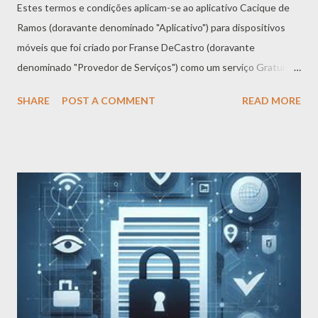
Estes termos e condições aplicam-se ao aplicativo Cacique de
Ramos (doravante denominado "Aplicativo") para dispositivos
móveis que foi criado por Franse DeCastro (doravante
denominado "Provedor de Serviços") como um serviço Gratuito.
Ao baixar ou utilizar o Aplicativo, você concorda
SHARE
POST A COMMENT
READ MORE
automaticamente com os seguintes termos. É altamente
recomendável que você leia e compreenda atentamente estes
termos antes de usar o Aplicativo. Cópia não autorizada,
modificação do Aplicativo, de qualquer parte do Aplicativo ou de
nossas marcas registradas são estritamente proibidas.
Quaisquer tentativas de extrair o código-fonte do Aplicativo,
traduzir o Aplicativo para outros idiomas ou criar versões
derivadas não são permitidas. Todas as marcas registradas,
direitos autorais, direitos de banco de dados e outros direitos
de propriedade intelectual relacionados ao Aplicativo
permanecem propriedade do Provedor de Serviços. O Provedor