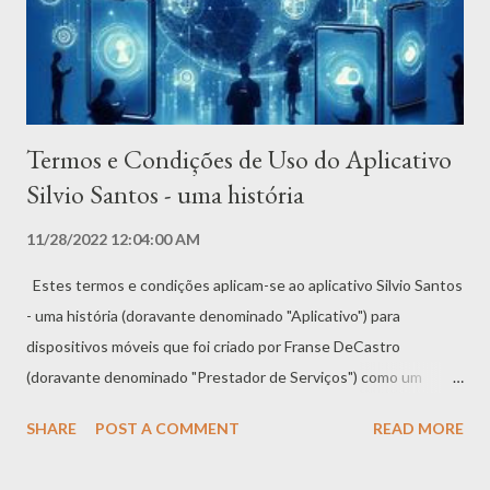
destinado a maiores de 18 (dezoito) anos. Menores de 18 anos
só podem utilizar o Aplicativo sob supervisão e com autorização
expressa de seus pais ou responsáveis legais, que assumem
integral responsabilidade pelo uso. ...
Termos e Condições de Uso do Aplicativo
Silvio Santos - uma história
11/28/2022 12:04:00 AM
Estes termos e condições aplicam-se ao aplicativo Silvio Santos
- uma história (doravante denominado "Aplicativo") para
dispositivos móveis que foi criado por Franse DeCastro
(doravante denominado "Prestador de Serviços") como um
serviço Gratuito. Ao baixar ou utilizar o Aplicativo, você
SHARE
POST A COMMENT
READ MORE
concorda automaticamente com os seguintes termos. É
altamente recomendável que você leia e compreenda