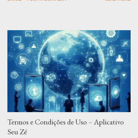
following terms. It is strongly advised that you thoroughly read
and understand these terms prior to using the Application.
Unauthorized copying, modification of the Application, any part
of the Application, or our trademarks is strictly prohibited. Any
attempts to extract the source code of the Application,
translate the Application into other languages, or create
derivative versions are not permitted. All trademarks,
copyrights, database rights, and other intellectual property
rights related to the Application remain the property of the
Service Provider. The Service Provider is dedicated to ensuring
that the Application is as beneficial and efficient ...
Termos e Condições de Uso – Aplicativo
Seu Zé