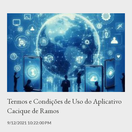
atentamente estes termos antes de usar o Aplicativo. Cópia
não autorizada, modificação do Aplicativo, de qualquer parte do
Aplicativo ou de nossas marcas registradas são estritamente
proibidas. Quaisquer tentativas de extrair o código-fonte do
Aplicativo, traduzir o Aplicativo para outros idiomas ou criar
versões derivadas não são permitidas. Todas as marcas
registradas, direitos autorais, direitos de banco de dados e
outros direitos de propriedade intelectual relacionados ao
Aplicativo permanecem propriedade do Provedor de Serviços. O
Provedor de Serviços se dedica a garantir que...
Termos e Condições de Uso do Aplicativo
Cacique de Ramos
9/12/2021 10:22:00 PM