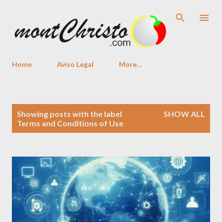
Skip to main content
Home
Aviso Legal
More…
P
Showing posts with the label
SHOW ALL
o
Terms and Conditions of Use
s
t
s