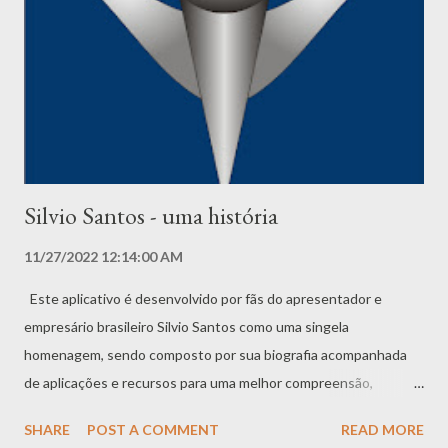
versões derivadas não são permitidas. Todas as marcas
registradas, direitos autorais, direitos de banco de dados e
outros direitos de propriedade intelectual relacionados ao
Aplicativo permanecem propriedade do Provedor de Serviços. O
Provedor de Serviços se dedica a garantir que...
Silvio Santos - uma história
11/27/2022 12:14:00 AM
Este aplicativo é desenvolvido por fãs do apresentador e
empresário brasileiro Silvio Santos como uma singela
homenagem, sendo composto por sua biografia acompanhada
de aplicações e recursos para uma melhor compreensão,
interação e imersão, transformando-o numa verdadeira suíte
SHARE
POST A COMMENT
READ MORE
composta por diversos aplicativos menores com as mais variadas