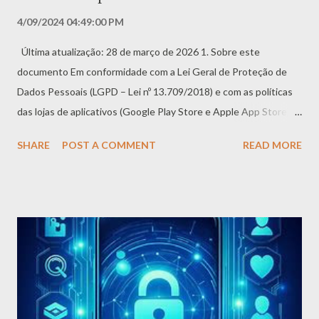
4/09/2024 04:49:00 PM
Última atualização: 28 de março de 2026 1. Sobre este
documento Em conformidade com a Lei Geral de Proteção de
Dados Pessoais (LGPD – Lei nº 13.709/2018) e com as políticas
das lojas de aplicativos (Google Play Store e Apple App Store),
este documento fornece instruções claras e objetivas sobre
SHARE
POST A COMMENT
READ MORE
como você, titular dos dados pessoais, pode solicitar e efetivar a
exclusão de suas informações no Aplicativo Seu Zé. Valorizamos
sua privacidade e seu direito de controlar seus dados. A
exclusão é definitiva e deve ser realizada com atenção. 2.
Métodos para exclusão de dados Oferecemos duas formas para
que você possa excluir seus dados e/ou conta: 2.1 Método 1 –
Diretamente no Aplicativo (Recomendado) Esta é a forma mais
rápida e segura de excluir permanentemente sua conta e todos
os dados associados. Passo a passo: 1. Abra o Aplicativo Seu Zé