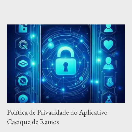
funções e finalidades, tais como: - Contador para os que
desejam participar do quadro Nada Além de 1 Minuto do
Programa Silvio Santos; - Acesso aos sites do Baú da Felicidade,
Jequiti e Tele Sena; - Possibilidade de assistir ao vivo o seu canal
de televisão sbt; - Além de alguns jogos clássicos interativos,
tais como: Jogo da Velha, Jogo da Memória, Jogo da Cobrinha,
Encontre o Ás, Jogo dos Quinze, Gire a Garrafa, Dados para
Jogos,... Atenção: - Não há anúncios no aplicativo; - Este
aplicativo é gratuito e sempre será; - Não há modo noturno
(ainda); - São respeitados e preservados todos os direitos das
marcas e empresas, sendo citadas apenas co...
Política de Privacidade do Aplicativo
Cacique de Ramos