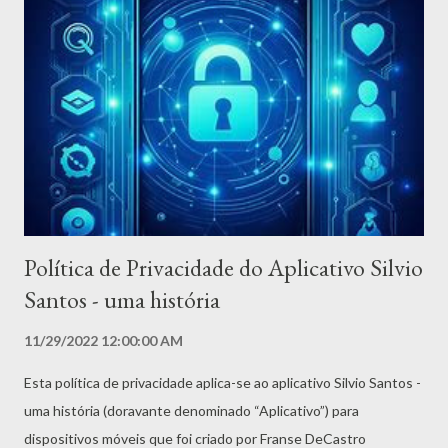
desenvolvido com respeito à tradição e à crença de Zé Pelintra,
evitando qualquer exploração comercial insensível. Visando ser
uma homenagem à riqueza cultural e espiritual que essa
entidade representa, oferecendo orientações valiosas para
todos que buscam inspiração e crescimento pessoal. Faça o seu
download agora, clicando na imagem abaixo:
Política de Privacidade do Aplicativo Silvio
Santos - uma história
11/29/2022 12:00:00 AM
Esta política de privacidade aplica-se ao aplicativo Silvio Santos -
uma história (doravante denominado “Aplicativo”) para
dispositivos móveis que foi criado por Franse DeCastro