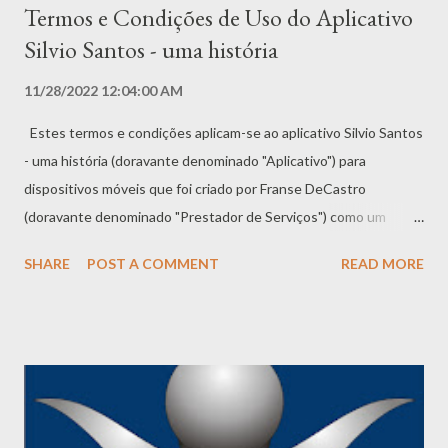
Termos e Condições de Uso do Aplicativo
Silvio Santos - uma história
11/28/2022 12:04:00 AM
Estes termos e condições aplicam-se ao aplicativo Silvio Santos
- uma história (doravante denominado "Aplicativo") para
dispositivos móveis que foi criado por Franse DeCastro
(doravante denominado "Prestador de Serviços") como um
serviço Gratuito. Ao baixar ou utilizar o Aplicativo, você
SHARE
POST A COMMENT
READ MORE
concorda automaticamente com os seguintes termos. É
altamente recomendável que você leia e compreenda
atentamente estes termos antes de usar o Aplicativo. Cópia
não autorizada, modificação do Aplicativo, de qualquer parte do
Aplicativo ou de nossas marcas registradas são estritamente
proibidas. Quaisquer tentativas de extrair o código-fonte do
Aplicativo, traduzir o Aplicativo para outros idiomas ou criar