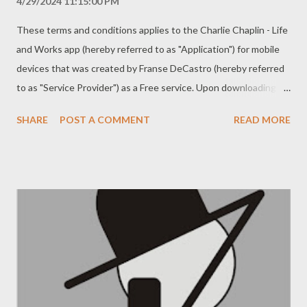
4/29/2024 11:15:00 PM
These terms and conditions applies to the Charlie Chaplin - Life
and Works app (hereby referred to as "Application") for mobile
devices that was created by Franse DeCastro (hereby referred
to as "Service Provider") as a Free service. Upon downloading or
utilizing the Application, you are automatically agreeing to the
SHARE
POST A COMMENT
READ MORE
following terms. It is strongly advised that you thoroughly read
and understand these terms prior to using the Application.
Unauthorized copying, modification of the Application, any part
of the Application, or our trademarks is strictly prohibited. Any
attempts to extract the source code of the Application,
translate the Application into other languages, or create
derivative versions are not permitted. All trademarks,
copyrights, database rights, and other intellectual property
rights related to the Application remain the property of the
Service Provider. The Service Provider is dedicated to ensuring