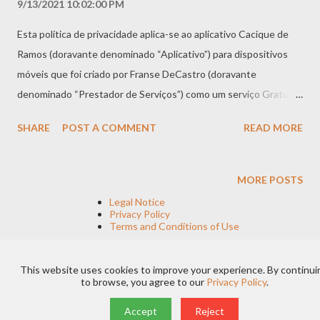
9/13/2021 10:02:00 PM
Esta política de privacidade aplica-se ao aplicativo Cacique de
Ramos (doravante denominado “Aplicativo”) para dispositivos
móveis que foi criado por Franse DeCastro (doravante
denominado “Prestador de Serviços”) como um serviço Gratuito.
Este serviço destina-se a ser utilizado "COMO ESTÁ". Coleta e
SHARE
POST A COMMENT
READ MORE
uso de informações O Aplicativo coleta informações quando
você baixa e usa. Essas informações podem incluir informações
como - O endereço de protocolo da Internet do seu dispositivo
MORE POSTS
(por exemplo, endereço IP) - As páginas do Aplicativo que você
Legal Notice
visita, a hora e a data da sua visita, o tempo gasto nessas
Privacy Policy
Terms and Conditions of Use
páginas - O tempo gasto no aplicativo - O sistema operacional
que você usa no seu dispositivo móvel O Aplicativo não coleta
This website uses cookies to improve your experience. By continui
informações precisas sobre a localização do seu dispositivo
Powered by Blogger
to browse, you agree to our
Privacy Policy
.
móvel. O Provedor de Serviços poderá usar as informações que
by Franse DeCastro
Accept
Reject
você forneceu para entrar em contato com você de tempos em