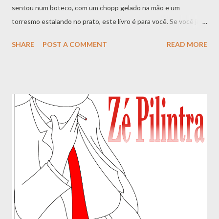
sentou num boteco, com um chopp gelado na mão e um
torresmo estalando no prato, este livro é para você. Se você já
ouviu falar de Zé Pelintra , o malandro dos terreiros, o santo
SHARE
POST A COMMENT
READ MORE
pagão que anda de paletó branco e chapéu de palha, e sentiu
curiosidade sobre o que ele — e os antigos malandros cariocas
— comiam quando estavam vivos, este livro é para você. "
Comida de Zé " não é apenas um livro de receitas. É um passeio
no tempo , uma viagem direto ao coração dos botecos, bares e
cabarés do Rio de Janeiro do início do século XX. É o resgate de
um cardápio que alimentou a boemia, a malandragem, a poesia e
a sobrevivência de uma geração que fez da esquina seu palco e
do balcão seu trono. Aqui, você vai encontrar mais de 100
receitas que saíam das frigideiras escuras dos botequins — e
que, muitas vezes, hoje são servidas apenas na memória dos
mais velhos....