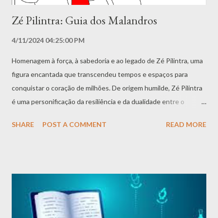
Zé Pilintra: Guia dos Malandros
4/11/2024 04:25:00 PM
Homenagem à força, à sabedoria e ao legado de Zé Pilintra, uma
figura encantada que transcendeu tempos e espaços para
conquistar o coração de milhões. De origem humilde, Zé Pilintra
é uma personificação da resiliência e da dualidade entre o
Mestre Juremeiro nordestino e o Malandro Carioca,
SHARE
POST A COMMENT
READ MORE
simbolizando proteção, coragem e a essência de uma
espiritualidade acessível e acolhedora. Mergulhamos
profundamente na rica história de Zé Pilintra, desde sua origem
como escravo até sua liberdade e transformação em um
encantado poderoso. O livro explora suas vivências, sua
conexão com as Pombas-Gira, seu papel de defensor dos
necessitados e sua relevância nos dias atuais. Cada capítulo é