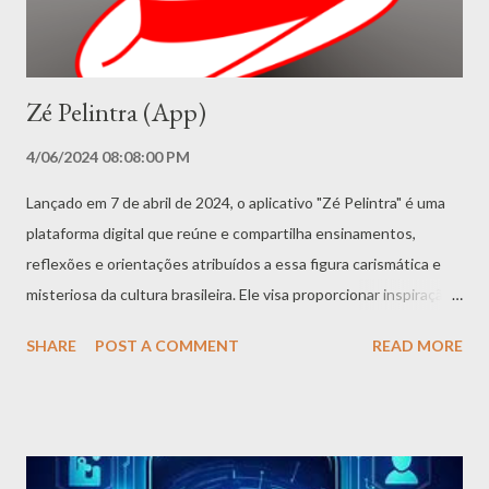
expressa de seus pais ou responsáveis legais, que assumem
integral responsabilidade pelo uso. ...
Zé Pelintra (App)
4/06/2024 08:08:00 PM
Lançado em 7 de abril de 2024, o aplicativo "Zé Pelintra" é uma
plataforma digital que reúne e compartilha ensinamentos,
reflexões e orientações atribuídos a essa figura carismática e
misteriosa da cultura brasileira. Ele visa proporcionar inspiração,
conforto e sabedoria aos seus usuários, independentemente de
SHARE
POST A COMMENT
READ MORE
sua crença religiosa. Selecionados aleatoriamente, os conselhos
abordam temas como resiliência, empatia, superação de desafios
e aceitação das adversidades. Os conselhos devem ser
apresentados com sensibilidade, lembrando que cada pessoa
interpreta a sabedoria de maneira única. O aplicativo foi