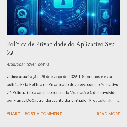
no seu dispositivo 2. Acesse o menu de Configurações (ícone de
engrenagem ou três pontos) 3. Toque em Minha Conta ou Perfil
4. Role até o final da ...
Política de Privacidade do Aplicativo Seu
Zé
4/08/2024 07:44:00 PM
Última atualização: 28 de março de 2026 1. Sobre nós e esta
política Esta Política de Privacidade descreve como o Aplicativo
Zé Pelintra (doravante denominado “Aplicativo”), desenvolvido
por Franse DeCastro (doravante denominado “Prestador de
Serviços”, “nós” ou “nosso”), coleta, utiliza, armazena e protege
SHARE
POST A COMMENT
READ MORE
as informações dos usuários. O Aplicativo é oferecido como um
serviço gratuito e é destinado ao uso “COMO ESTÁ”. Estamos