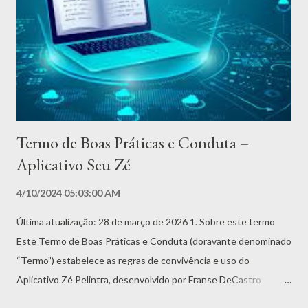
um convite para compreender as diversas facetas de Zé Pilintra
e o impacto de sua presença na espiritualidade brasileira. Além
disso, o livro reúne oraçōes, simpatias, oferendas e pontos
cantados dedicados ao Seu Zé, proporcionando um guia prático
e espiritual para aqueles que buscam sua proteção ou desejam
honrá-l...
Termo de Boas Práticas e Conduta –
Aplicativo Seu Zé
4/10/2024 05:03:00 AM
Última atualização: 28 de março de 2026 1. Sobre este termo
Este Termo de Boas Práticas e Conduta (doravante denominado
“Termo”) estabelece as regras de convivência e uso do
Aplicativo Zé Pelintra, desenvolvido por Franse DeCastro
(doravante denominado “Prestador de Serviços”, “nós” ou