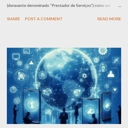
(doravante denominado “Prestador de Serviços”) como um
serviço Gratuito. Este serviço destina-se a ser utilizado "COMO
SHARE
POST A COMMENT
READ MORE
ESTÁ". Coleta e uso de informações O Aplicativo coleta
informações quando você baixa e usa. Essas informações podem
incluir informações como - O endereço de protocolo da Internet
do seu dispositivo (por exemplo, endereço IP) - As páginas do
Aplicativo que você visita, a hora e a data da sua visita, o tempo
gasto nessas páginas - O tempo gasto no aplicativo - O sistema
operacional que você usa no seu dispositivo móvel O Aplicativo
não coleta informações precisas sobre a localização do seu
dispositivo móvel. O Provedor de Serviços poderá usar as
informações que você forneceu para entrar em contato com
você de tempos em tempos para fornecer informações
importantes, avisos necessários e p...