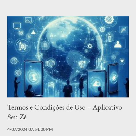
comprometidos com a transparência e com a proteção dos seus
dados pessoais, em conformidade com a Lei Geral de Proteção
de Dados Pessoais (LGPD – Lei nº 13.709/2018) e demais
legislações aplicáveis. 2. Informações que coletamos Coletamos
dois tipos de informações: a) Informações fornecidas
diretamente por você Quando você utiliza o Aplicativo,
podemos solicitar dados pessoais como: - Nome - E-mail -
Telefone - Outros dados necessários para funcionalidades
específicas Esses dados são fornecidos voluntariamente e
utiliz...
Termos e Condições de Uso – Aplicativo
Seu Zé
4/07/2024 07:54:00 PM