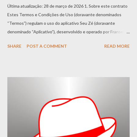
Última atualização: 28 de março de 2026 1. Sobre este contrato
Estes Termos e Condições de Uso (doravante denominados
“Termos”) regulam o uso do aplicativo Seu Zé (doravante
denominado “Aplicativo”), desenvolvido e operado por Franse
DeCastro (doravante denominado “Prestador de Serviços”,
SHARE
POST A COMMENT
READ MORE
“nós”, “nosso” ou “Aplicativo”). AO BAIXAR, ACESSAR OU
UTILIZAR O APLICATIVO, VOCÊ DECLARA
EXPRESSAMENTE QUE: - Leu, compreendeu e concorda
integralmente com estes Termos - Tem plena capacidade civil
para contratar (ou está devidamente autorizado por seu
responsável legal) - Celebrará um contrato vinculativo conosco
Caso não concorde com qualquer disposição, você deve
imediatamente interromper o uso e desinstalar o Aplicativo. 2.
Elegibilidade e cadastro 2.1 Idade mínima O Aplicativo é
destinado a maiores de 18 (dezoito) anos. Menores de 18 anos
só podem utilizar o Aplicativo sob supervisão e com autorização