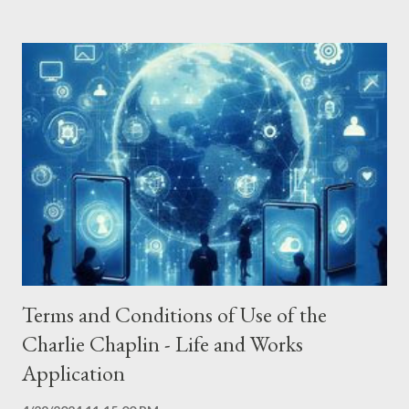
Internet Protocol address (e.g. IP address) - The pages of the
Application that you visit, the time and date of your visit, the
time spent on those pages - The time spent on the Application
- The operating system you use on your mobile device The
Application does not gather precise information about the
location of your mobile device. The Service Provider may use
the information you provided to contact you from time to time
to provide you with important information, required notices and
marketing promotions. For a better experie...
Terms and Conditions of Use of the
Charlie Chaplin - Life and Works
Application