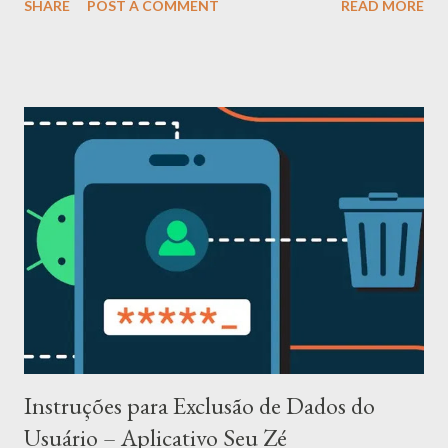
SHARE
POST A COMMENT
READ MORE
“Aplicativo”). Ao baixar, acessar ou utilizar o Aplicativo, você
declara ter lido, compreendido e concordado integralmente com
este Termo. Caso não concorde com qualquer disposição, você
deve interromper imediatamente o uso do Aplicativo. Este
Termo complementa a Política de Privacidade e ambos devem
ser observados em conjunto. 2. Regras de conduta – O que é
proibido Para garantir um ambiente seguro, respeitoso e
produtivo, é terminantemente proibido: a) Abusos e violências -
Discursos de ódio, preconceito racial, étnico, religioso, de
gênero, orientação sexual, condição social ou qualquer forma de
discriminação - Assédio moral, sexual, bullying, perseguição
(stalking), ameaças ou intimidação - Exposição...
Instruções para Exclusão de Dados do
Usuário – Aplicativo Seu Zé